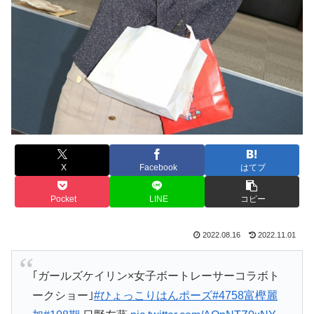
X
Facebook
はてブ
Pocket
LINE
コピー
2022.08.16
2022.11.01
｢ガールズケイリン×女子ボートレーサーコラボト
ークショー｣
#ひょっこりはんポーズ
#4758富樫麗