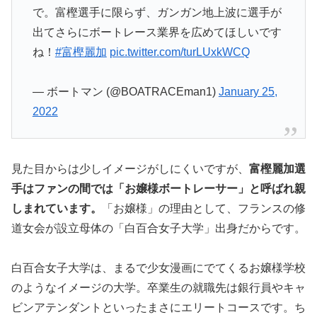
で。富樫選手に限らず、ガンガン地上波に選手が
出てさらにボートレース業界を広めてほしいです
ね！
#富樫麗加
pic.twitter.com/turLUxkWCQ
— ボートマン (@BOATRACEman1)
January 25,
2022
見た目からは少しイメージがしにくいですが、
富樫麗加選
手はファンの間では「お嬢様ボートレーサー」と呼ばれ親
しまれています。
「お嬢様」の理由として、フランスの修
道女会が設立母体の「白百合女子大学」出身だからです。
白百合女子大学は、まるで少女漫画にでてくるお嬢様学校
のようなイメージの大学。卒業生の就職先は銀行員やキャ
ビンアテンダントといったまさにエリートコースです。ち