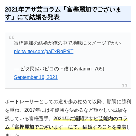
2021年アサ芸コラム「富樫麗加でございま
す」にて結婚を発表
富樫麗加の結婚が俺の中で地味にダメージでかい
pic.twitter.com/gaExRqPt9T
— ビタ民@パピコの下僕 (@vitamin_765)
September 16, 2021
ボートレーサーとしての道を歩み始めて以降、順調に勝利
を重ね、2017年には初優勝を決めるなど輝かしい成績を
残している富樫選手。
2021年に週間アサヒ芸能内のコラ
ム「富樫麗加でございます」にて、結婚することを発表
し
ました。