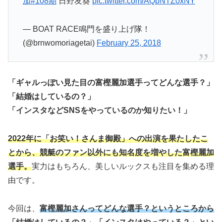
加
#108期
日野友葵
pic.twitter.com/AQpNTZ0xNY
— BOAT RACE鳴門を盛り上げ隊！
(@brnwomoriagetai)
February 25, 2018
「ギャルっぽい見た目の富樫麗加選手ってどんな選手？」
「結婚はしているの？」
「インスタなどSNSをやっているのか知りたい！」
2022年に「お笑い！さんま御殿」への出演を果たしたこ
とから、競艇のファン以外にも知名度を増やした富樫麗加
選手。
実力はもちろん、美しいルックスも注目を集める理
由です。
今回は、
富樫麗加さんってどんな選手？というところから