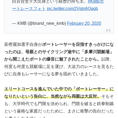
白百合女子大出身という経歴の持ち主。
#KMBボ
ートレースフォト
pic.twitter.com/2Vptn6Qqqb
— KMB (@brand_new_kmb)
February 20, 2020
富樫麗加選手自身が
ボートレーサーを目指すきっかけにな
ったのは、母親とのサイクリング途中に「多摩川競艇場」
から聞こえたボートの爆音に魅了されたことから。
以降、
何度も何度も競艇場に足を運び、大迫力のレースを見るた
びに自身もレーサーになる夢を固めていきました。
エリートコースを進んでいた中での「ボートレーサー」に
なりたいという告白に、当然ながら両親は大反対。
そもそ
も、大学時代でも門限を決められ、門限を破ると鉄拳制裁
という厳格な家庭だったために、まさに衝撃の告白だった