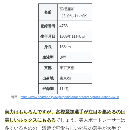
富樫麗加
名前
（とがしれいか）
登録番号
4758
生年月日
1989年11月8日
身長
163cm
血液型
B型
支部
東京支部
出身地
東京都
登録期
112期
引用：
https://www.boatrace.jp/owpc/pc/data/racersearch/profile?toban=4758
実力はもちろんですが、富樫麗加選手が注目を集めるのは
美しい
ルックスにもある
でしょう。美人ボートレーサーは
多くいるものの、清楚で可愛らしい外見の選手が大半で