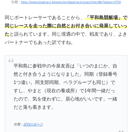
引用：
https://www.boatrace.jp/owpc/pc/data/racersearch/profile?toban=4759
同じボートレーサーであることから、
「平和島競艇場」で
同じレースを走った際に自然とお付き合いに発展していっ
た
と語られています。同じ境遇の中で、戦友であり、よき
パートナーでもあった訳ですね。
平和島に参戦中の今泉友吾は「いつのまにか、自
然と付き合うようになりました。同期（登録番号
1つ違い。同支部同期、ペラグループも同じ）で
すし、やまと（現在の養成所）で1年間一緒だっ
たので、気を使わずに、居心地がいいです。一緒
だと落ち着きます。
引用：
日刊スポーツ