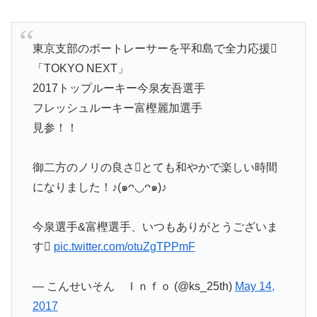
東京支部のボートレーサーを平和島で全力応援
「TOKYO NEXT」
2017トップルーキー今泉友吾選手
フレッシュルーキー富樫麗加選手
見参！！
御二方のノリの良さとても和やかで楽しい時間
になりました！♪(๑ᴖ◡ᴖ๑)♪
今泉選手&富樫選手、いつもありがとうございま
す
pic.twitter.com/otuZgTPPmF
— こんせいそん Ｉｎｆｏ (@ks_25th)
May 14,
2017