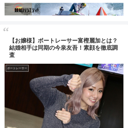
【お嬢様】ボートレーサー富樫麗加とは？
結婚相手は同期の今泉友吾！素顔を徹底調
査
ボートレーサー