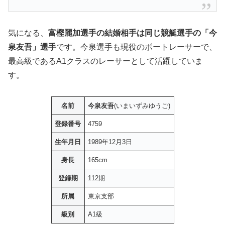
気になる、
富樫麗加選手の結婚相手は同じ競艇選手の「今
泉友吾」選手
です。今泉選手も現役のボートレーサーで、
最高級であるA1クラスのレーサーとして活躍していま
す。
名前
今泉友吾
(いまいずみゆうご)
登録番号
4759
生年月日
1989年12月3日
身長
165cm
登録期
112期
所属
東京支部
級別
A1級