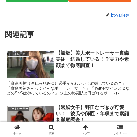
bt-variety
関連記事
【競艇】美人ボートレーサー實森
ボートレーサー
美祐！結婚している！？実力や素
顔まで徹底調査！
「實森美祐（さねもりみゆ）選手がかわいい！結婚しているの？」
「實森美祐さんってどんなボートレーサー？」「Twitterやインスタな
どのSNSはやっているの？」 水上の格闘技と呼ばれるボートレース
ですが、ひときわ注目を集めるのが美人ボートレー...
【競艇女子】野田なづきが可愛
ボートレーサー
い！！彼氏や師匠・年収まで素顔
を徹底調査！
ホーム
検索
トップ
サイドバー